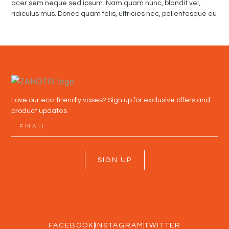
acer sem neque sed ipsum. Nam quam nunc, blandit vel,
ridiculus mus. Donec quam felis, ultricies nec, pellentesque eu
Love our eco-friendly vases? Sign up for exclusive offers and
product updates
SIGN UP
FACEBOOK
INSTAGRAM
TWITTER